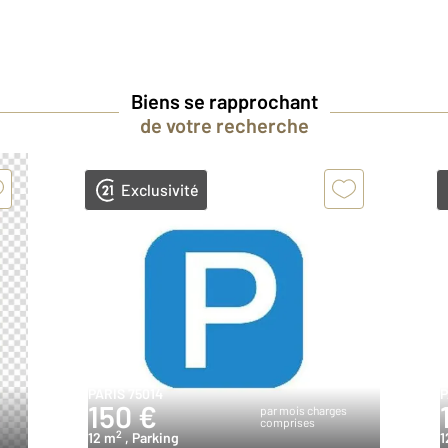
Biens se rapprochant
de votre recherche
Exclusivité
PARIS 75014
P
150 €
par mois charges
comprises
2
12 m
, Parking
1