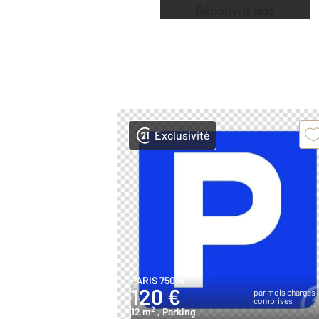
Découvrir nos
offres
Exclusivité
PARIS 75014
120 €
par mois charges
comprises
2
12 m
, Parking