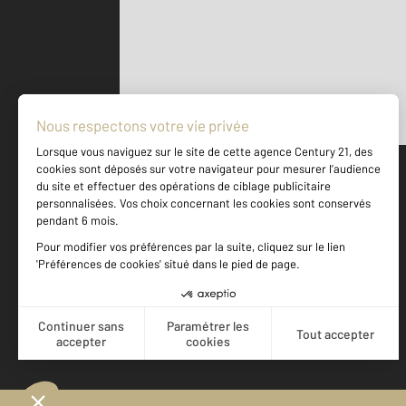
Parlons de vous, parlons biens
500 m
©
Mappy
Votre agence est notée
Achat
Location
Vente
Gestion
9,2
/
10
8,0/10