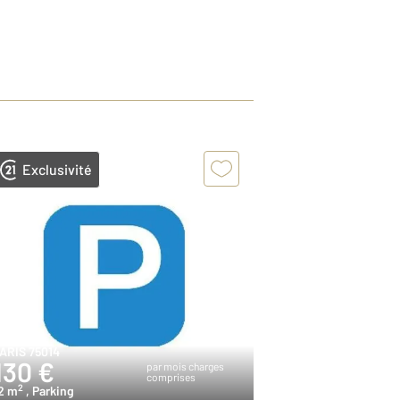
Exclusivité
ARIS 75014
130 €
par mois charges
comprises
2
2 m
, Parking