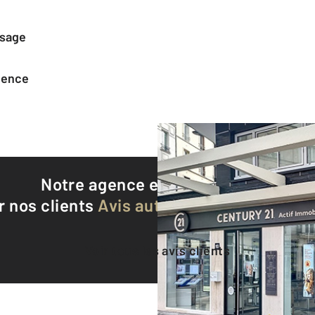
ssage
agence
Notre agence est notée
9,2/10
r nos clients
Avis authentifiés par Qualite
Voir tous les avis clients