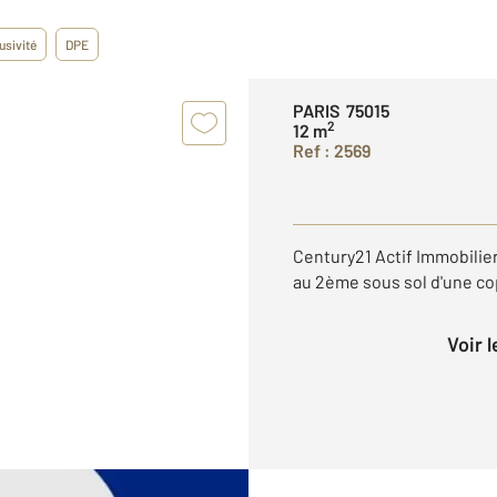
usivité
DPE
PARIS 75015
2
12 m
Ref : 2569
Century21 Actif Immobilie
au 2ème sous sol d'une cop
Voir 