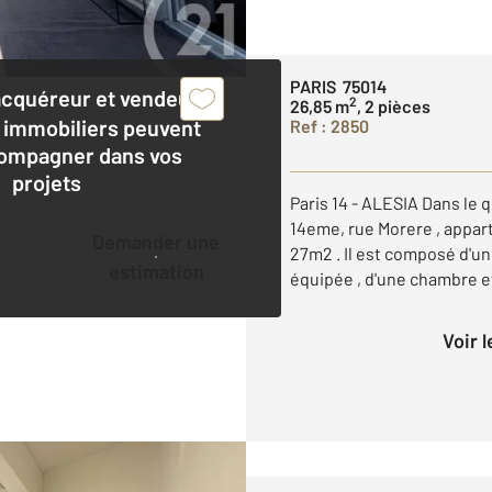
PARIS 75014
acquéreur et vendeur,
2
26,85 m
, 2 pièces
 immobiliers peuvent
Ref : 2850
ompagner dans vos
projets
Paris 14 - ALESIA Dans le
14eme, rue Morere , appar
Demander une
27m2 . Il est composé d'un
estimation
équipée , d'une chambre et 
Voir 