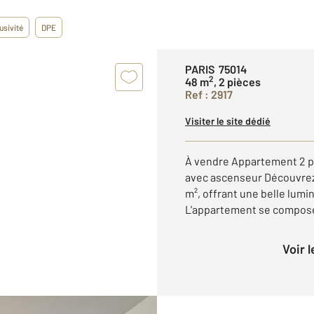
usivité
DPE
PARIS 75014
2
48 m
, 2 pièces
Ref : 2917
Visiter le site dédié
À vendre Appartement 2 pi
avec ascenseur Découvrez
m², offrant une belle lum
L'appartement se compose 
Voir 