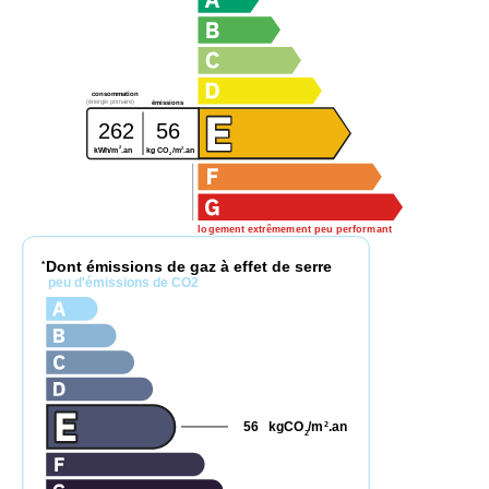
consommation
(énergie primaire)
émissions
262
56
2
2
kg CO
/m
.an
kWh/m
.an
2
logement extrêmement peu performant
Dont émissions de gaz à effet de serre
*
peu d'émissions de CO2
56
kgCO
/m
.an
2
2