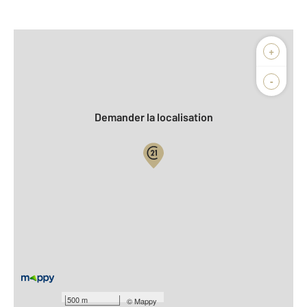
Afficher sur la carte :
+
Agence
-
Demander la localisation
Vue globale
Location meublée
2
Surface totale : 37 m
2
Surface habitable : 37 m
Type d'appartement : F2
ème
Étage : 5
Nombre de pièces : 2
[Voir le détail]
500 m
©
Mappy