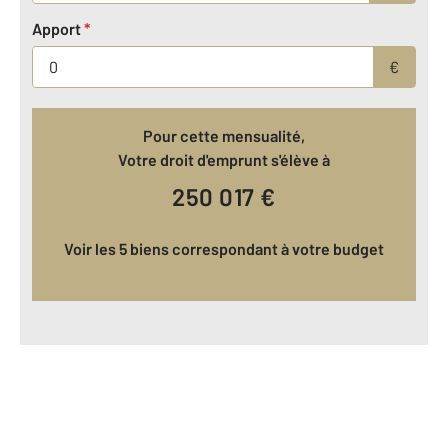
Apport
*
€
Pour cette mensualité,
Votre droit d'emprunt s'élève à
250 017
€
Voir les 5 biens correspondant à votre budget